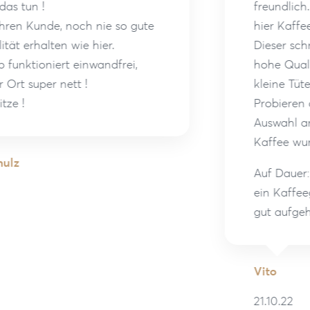
freundlich. Zum Probieren lohnt es sich
hier Kaffee zu kaufen!
Dieser schmeckt sehr gut und hat eine
hohe Qualität. Zusätzlich wurde mir eine
kleine Tüte Kaffeebohnen zum
Probieren angeboten, da es eine große
Auswahl an Produkten hat und ein
Kaffee wurde mir ebenso angeboten.
Auf Dauer: Wer es sich leisten kann und
ein Kaffeegenießer ist, der ist hier sehr
gut aufgehoben.
Vito
21.10.22