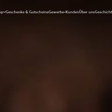
op
Geschenke & Gutscheine
Gewerbe-Kunden
Über uns
Geschich