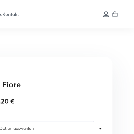
te
Kontakt
 Fiore
1,20
€