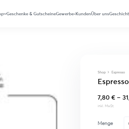
op
Geschenke & Gutscheine
Gewerbe-Kunden
Über uns
Geschich
Shop
Espresso
Espresso
7,80
€
–
3
inkl. MwSt.
Menge